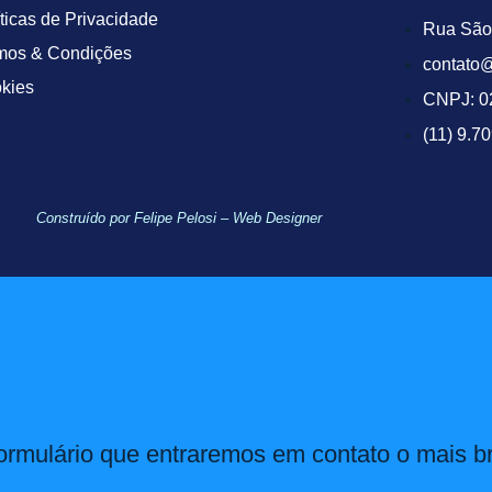
íticas de Privacidade
Rua São 
mos & Condições
contato@
kies
CNPJ: 0
(11) 9.7
Construído por Felipe Pelosi – Web Designer
ormulário que entraremos em contato o mais br